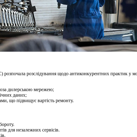
PC) розпочала розслідування щодо антиконкурентних практик у мот
 поза дилерською мережею;
ічних даних;
и, що підвищує вартість ремонту.
бороту.
тів для незалежних сервісів.
ів.