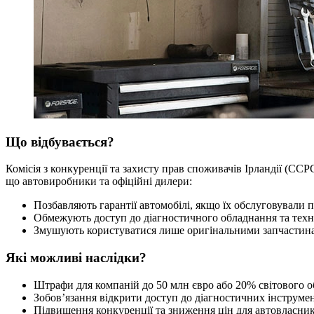
Що відбувається?
Комісія з конкуренції та захисту прав споживачів Ірландії (CC
що автовиробники та офіційні дилери:
Позбавляють гарантії автомобілі, якщо їх обслуговували
Обмежують доступ до діагностичного обладнання та техн
Змушують користуватися лише оригінальними запчастинам
Які можливі наслідки?
Штрафи для компаній до 50 млн євро або 20% світового о
Зобов’язання відкрити доступ до діагностичних інструмен
Підвищення конкуренції та зниження цін для автовласник