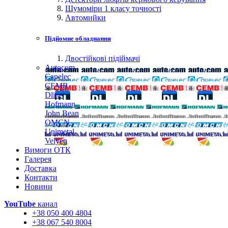
Шумоміри 1 класу точності
Автомийки
Підйомне обладнання
Двостійкові підіймачі
Autocom
Capelec
CEMB
Dline
Hofmann
John Bean
OMCN
Unimetal
Velyen
Вимоги ОТК
Галерея
Доставка
Контакти
Новини
YouTube
канал
+38 050 400 4804
+38 067 540 8004