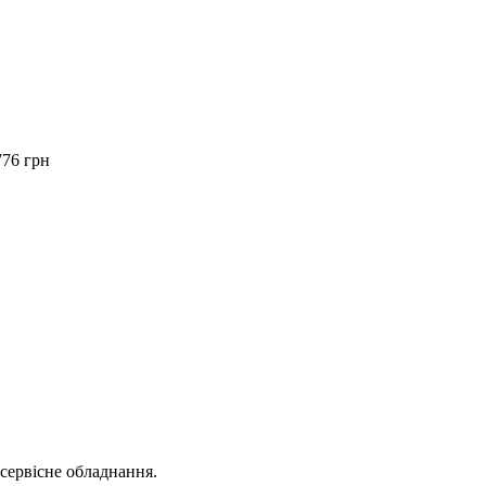
776 грн
осервісне обладнання.