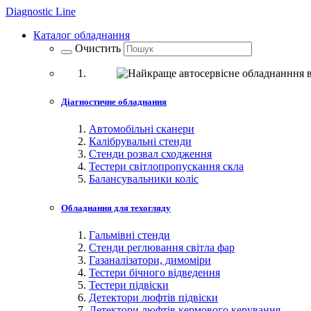
Diagnostic
Line
Каталог обладнання
Очистить
Діагностичне обладнання
Автомобільні сканери
Калібрувальні стенди
Стенди розвал сходження
Тестери світлопропускання скла
Балансувальники коліс
Обладнання для техогляду
Гальмівні стенди
Стенди реглювання світла фар
Газаналізатори, димоміри
Тестери бічного відведення
Тестери підвіски
Детектори люфтів підвіски
Детектори люфтів кермового керування