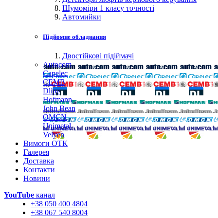
Шумоміри 1 класу точності
Автомийки
Підйомне обладнання
Двостійкові підіймачі
Autocom
Capelec
CEMB
Dline
Hofmann
John Bean
OMCN
Unimetal
Velyen
Вимоги ОТК
Галерея
Доставка
Контакти
Новини
YouTube
канал
+38 050 400 4804
+38 067 540 8004