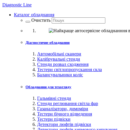
Diagnostic
Line
Каталог обладнання
Очистить
Діагностичне обладнання
Автомобільні сканери
Калібрувальні стенди
Стенди розвал сходження
Тестери світлопропускання скла
Балансувальники коліс
Обладнання для техогляду
Гальмівні стенди
Стенди реглювання світла фар
Газаналізатори, димоміри
Тестери бічного відведення
Тестери підвіски
Детектори люфтів підвіски
Детектори люфтів кермового керування