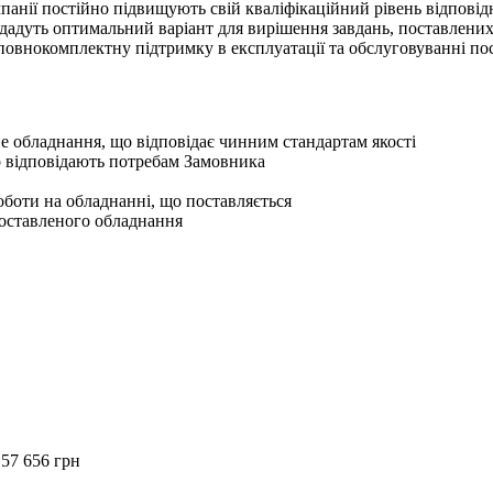
мпанії постійно підвищують свій кваліфікаційний рівень відповід
ададуть оптимальний варіант для вирішення завдань, поставлени
овнокомплектну підтримку в експлуатації та обслуговуванні по
е обладнання, що відповідає чинним стандартам якості
о відповідають потребам Замовника
оботи на обладнанні, що поставляється
поставленого обладнання
57 656 грн