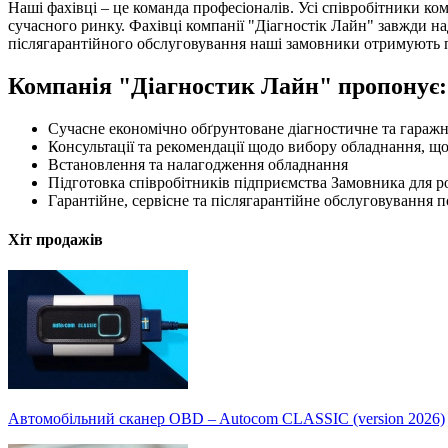
Наші фахівці – це команда професіоналів. Усі співробітники ко
сучасного ринку. Фахівці компанії "Діагностік Лайн" завжди н
післягарантійного обслуговування наші замовники отримують п
Компанія "Діагностик Лайн" пропонує:
Сучасне економічно обґрунтоване діагностичне та гаражн
Консультації та рекомендації щодо вибору обладнання, щ
Встановлення та налагодження обладнання
Підготовка співробітників підприємства Замовника для р
Гарантійне, сервісне та післягарантійне обслуговування 
Хіт продажів
Автомобільний сканер OBD – Autocom CLASSIC (version 2026)