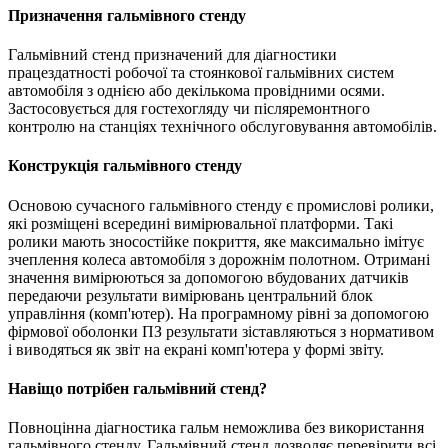
Призначення гальмівного стенду
Гальмівний стенд призначений для діагностики
працездатності робочої та стоянкової гальмівних систем
автомобіля з однією або декількома провідними осями.
Застосовується для гостехогляду чи післяремонтного
контролю на станціях технічного обслуговування автомобілів.
Конструкція гальмівного стенду
Основою сучасного гальмівного стенду є промислові ролики,
які розміщені всередині вимірювальної платформи. Такі
ролики мають зносостійке покриття, яке максимально імітує
зчеплення колеса автомобіля з дорожнім полотном. Отримані
значення вимірюються за допомогою вбудованих датчиків
передаючи результати вимірювань центральний блок
управління (комп'ютер). На програмному рівні за допомогою
фірмової оболонки ПЗ результати зіставляються з нормативом
і виводяться як звіт на екрані комп'ютера у формі звіту.
Навіщо потрібен гальмівний стенд?
Повноцінна діагностика гальм неможлива без використання
гальмівного стенду. Гальмівний стенд дозволяє перевірити всі