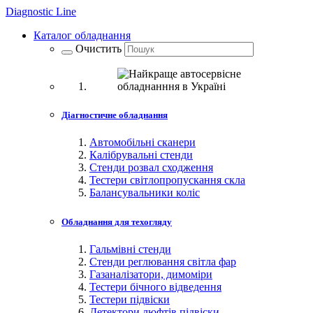
Diagnostic
Line
Каталог обладнання
Очистить
Діагностичне обладнання
Автомобільні сканери
Калібрувальні стенди
Стенди розвал сходження
Тестери світлопропускання скла
Балансувальники коліс
Обладнання для техогляду
Гальмівні стенди
Стенди реглювання світла фар
Газаналізатори, димоміри
Тестери бічного відведення
Тестери підвіски
Детектори люфтів підвіски