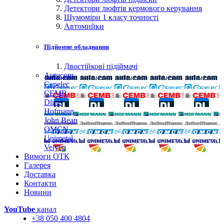
Детектори люфтів кермового керування
Шумоміри 1 класу точності
Автомийки
Підйомне обладнання
Двостійкові підіймачі
Autocom
Capelec
CEMB
Dline
Hofmann
John Bean
OMCN
Unimetal
Velyen
Вимоги ОТК
Галерея
Доставка
Контакти
Новини
YouTube
канал
+38 050 400 4804