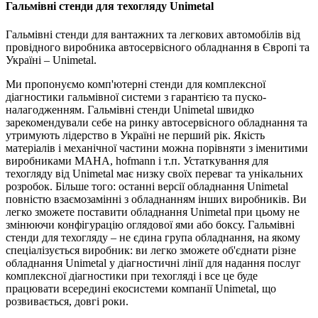
Гальмівні стенди для техогляду Unimetal
Гальмівні стенди для вантажних та легкових автомобілів від
провідного виробника автосервісного обладнання в Європі та
Україні – Unimetal.
Ми пропонуємо комп'ютерні стенди для комплексної
діагностики гальмівної системи з гарантією та пуско-
налагодженням. Гальмівні стенди Unimetal швидко
зарекомендували себе на ринку автосервісного обладнання та
утримують лідерство в Україні не перший рік. Якість
матеріалів і механічної частини можна порівняти з іменитими
виробниками MAHA, hofmann і т.п. Устаткування для
техогляду від Unimetal має низку своїх переваг та унікальних
розробок. Більше того: останні версії обладнання Unimetal
повністю взаємозамінні з обладнанням інших виробників. Ви
легко зможете поставити обладнання Unimetal при цьому не
змінюючи конфігурацію оглядової ями або боксу. Гальмівні
стенди для техогляду – не єдина група обладнання, на якому
спеціалізується виробник: ви легко зможете об'єднати різне
обладнання Unimetal у діагностичні лінії для надання послуг
комплексної діагностики при техогляді і все це буде
працювати всередині екосистеми компанії Unimetal, що
розвивається, довгі роки.