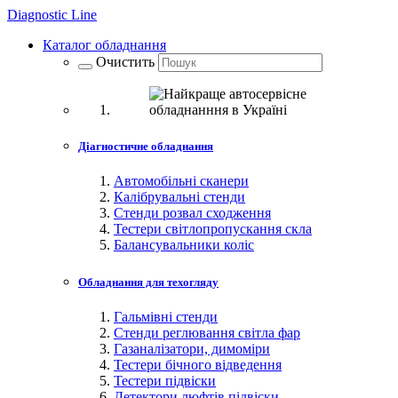
Diagnostic
Line
Каталог обладнання
Очистить
Діагностичне обладнання
Автомобільні сканери
Калібрувальні стенди
Стенди розвал сходження
Тестери світлопропускання скла
Балансувальники коліс
Обладнання для техогляду
Гальмівні стенди
Стенди реглювання світла фар
Газаналізатори, димоміри
Тестери бічного відведення
Тестери підвіски
Детектори люфтів підвіски