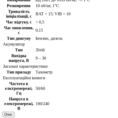
Розширення
10 об/хв; 1°C
Тривалість
BAT < 15; VIB < 10
ініціалізації, с
Час відгуку, с
< 0,5
Час оновлення,
0,15
с
Тип двигуну
Бензин, дизель
Акумулятор
Тип
Літій
Вихідна
9 – 30
напруга, В
Загальні характеристики
Тип приладу
Тахометр
Експлуатаційні вимоги
Частота в
елктромережі,
50/60
Гц
Напруга в
електромережі,
100/240
В
Опис