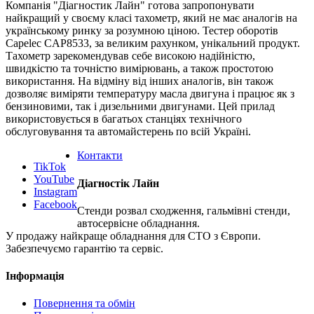
Компанія "Діагностик Лайн" готова запропонувати
найкращий у своєму класі тахометр, який не має аналогів на
українському ринку за розумною ціною. Тестер оборотів
Саpelec CAP8533, за великим рахунком, унікальний продукт.
Тахометр зарекомендував себе високою надійністю,
швидкістю та точністю вимірювань, а також простотою
використання. На відміну від інших аналогів, він також
дозволяє виміряти температуру масла двигуна і працює як з
бензиновими, так і дизельними двигунами. Цей прилад
використовується в багатьох станціях технічного
обслуговування та автомайстерень по всій Україні.
Контакти
TikTok
YouTube
Діагностік Лайн
Instagram
Facebook
Стенди розвал сходження, гальмівні стенди,
автосервісне обладнання.
У продажу найкраще обладнання для СТО з Європи.
Забезпечуємо гарантію та сервіс.
Інформація
Повернення та обмін