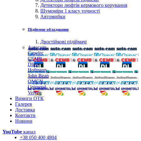
Детектори люфтів кермового керування
Шумоміри 1 класу точності
Автомийки
Підйомне обладнання
Двостійкові підіймачі
Autocom
Capelec
CEMB
Dline
Hofmann
John Bean
OMCN
Unimetal
Velyen
Вимоги ОТК
Галерея
Доставка
Контакти
Новини
YouTube
канал
+38 050 400 4804