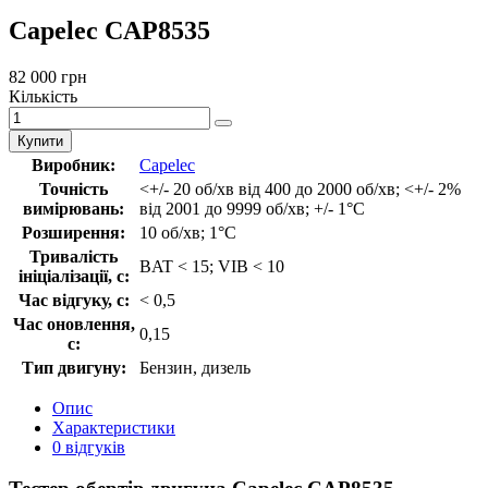
Capelec CAP8535
82 000 грн
Кількість
Купити
Виробник:
Capelec
Точність
<+/- 20 об/хв від 400 до 2000 об/хв; <+/- 2%
вимірювань:
від 2001 до 9999 об/хв; +/- 1°C
Розширення:
10 об/хв; 1°C
Тривалість
BAT < 15; VIB < 10
ініціалізації, с:
Час відгуку, с:
< 0,5
Час оновлення,
0,15
с:
Тип двигуну:
Бензин, дизель
Опис
Характеристики
0 відгуків