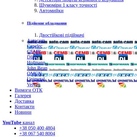
Шумоміри 1 класу точності
Автомийки
Підйомне обладнання
Двостійкові підіймачі
Autocom
Capelec
CEMB
Dline
Hofmann
John Bean
OMCN
Unimetal
Velyen
Вимоги ОТК
Галерея
Доставка
Контакти
Новини
YouTube
канал
+38 050 400 4804
+38 067 540 8004