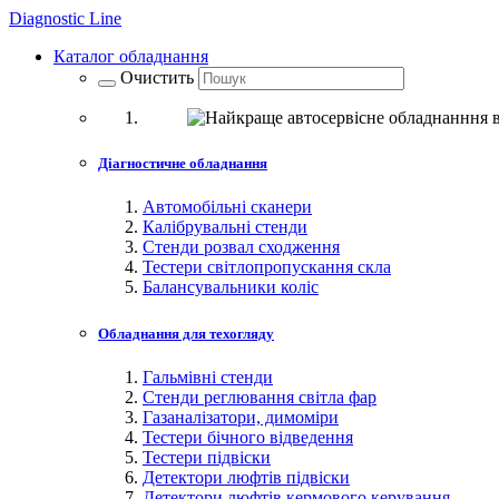
Diagnostic
Line
Каталог обладнання
Очистить
Діагностичне обладнання
Автомобільні сканери
Калібрувальні стенди
Стенди розвал сходження
Тестери світлопропускання скла
Балансувальники коліс
Обладнання для техогляду
Гальмівні стенди
Стенди реглювання світла фар
Газаналізатори, димоміри
Тестери бічного відведення
Тестери підвіски
Детектори люфтів підвіски
Детектори люфтів кермового керування