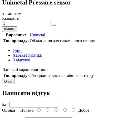
Unimetal Pressure sensor
за запитом
Кількість
Купити
Виробник:
Unimetal
Тип приладу:
Обладнання для гальмівного стенду
Опис
Характеристики
0 відгуків
Загальні характеристики
Тип приладу
Обладнання для гальмівного стенду
Опис
Написати відгук
ім'я
Оцінка
Погано
Добре