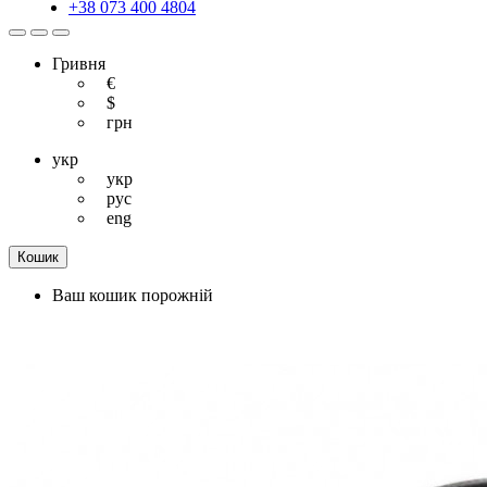
+38 073 400 4804
Гривня
€
$
грн
укр
укр
рус
eng
Кошик
Ваш кошик порожній