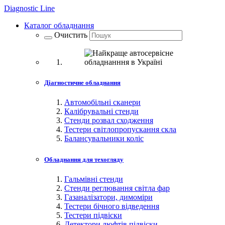
Diagnostic
Line
Каталог обладнання
Очистить
Діагностичне обладнання
Автомобільні сканери
Калібрувальні стенди
Стенди розвал сходження
Тестери світлопропускання скла
Балансувальники коліс
Обладнання для техогляду
Гальмівні стенди
Стенди реглювання світла фар
Газаналізатори, димоміри
Тестери бічного відведення
Тестери підвіски
Детектори люфтів підвіски