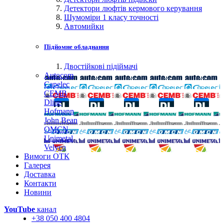
Детектори люфтів кермового керування
Шумоміри 1 класу точності
Автомийки
Підйомне обладнання
Двостійкові підіймачі
Autocom
Capelec
CEMB
Dline
Hofmann
John Bean
OMCN
Unimetal
Velyen
Вимоги ОТК
Галерея
Доставка
Контакти
Новини
YouTube
канал
+38 050 400 4804