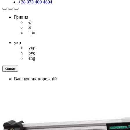
+38 073 400 4804
Гривня
€
$
грн
укр
укр
рус
eng
Кошик
Ваш кошик порожній