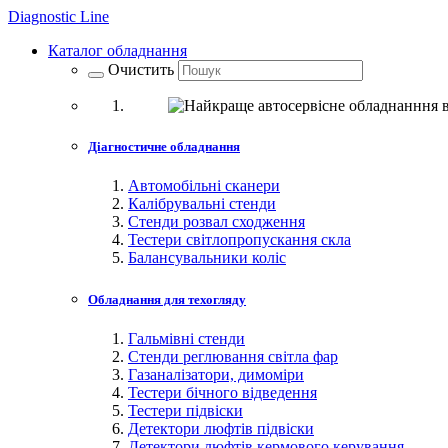
Diagnostic
Line
Каталог обладнання
Очистить
Діагностичне обладнання
Автомобільні сканери
Калібрувальні стенди
Стенди розвал сходження
Тестери світлопропускання скла
Балансувальники коліс
Обладнання для техогляду
Гальмівні стенди
Стенди реглювання світла фар
Газаналізатори, димоміри
Тестери бічного відведення
Тестери підвіски
Детектори люфтів підвіски
Детектори люфтів кермового керування