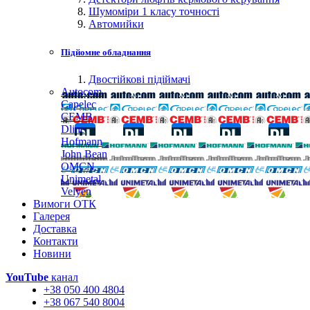
Шумоміри 1 класу точності
Автомийки
Підйомне обладнання
Двостійкові підіймачі
Autocom
Capelec
CEMB
Dline
Hofmann
John Bean
OMCN
Unimetal
Velyen
Вимоги ОТК
Галерея
Доставка
Контакти
Новини
YouTube
канал
+38 050 400 4804
+38 067 540 8004