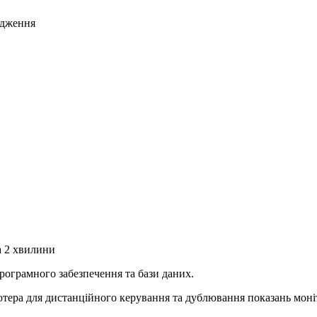
одження
а 2 хвилини
рограмного забезпечення та бази даних.
тера для дистанційного керування та дублювання показань моніт