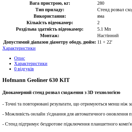
Вага пристрою, кг:
280
Тип приладу:
Стенд розвал сх
Використання:
яма
Кількість відеокамер:
2
Роздільна здатність відеокамер:
5.1 Мп
Монтаж:
Настінний
Допустимий діапазон діаметру ободу, дюйм:
11 ÷ 22'
Характеристики
Опис
Характеристики
0 відгуків
Hofmann Geoliner 630 KIT
Двокамерний стенд розвал сходження з 3D технологією
- Точні та повторювані результати, що отримуються менш ніж з
- Можливість онлайн з'єднання для автоматичного оновлення п
- Стенд підтримує бездротове підключення планшетного комп'ю