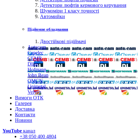
Детектори люфтів кермового керування
Шумоміри 1 класу точності
Автомийки
Підйомне обладнання
Двостійкові підіймачі
Autocom
Capelec
CEMB
Dline
Hofmann
John Bean
OMCN
Unimetal
Velyen
Вимоги ОТК
Галерея
Доставка
Контакти
Новини
YouTube
канал
+38 050 400 4804