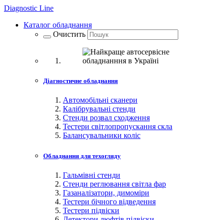
Diagnostic
Line
Каталог обладнання
Очистить
Діагностичне обладнання
Автомобільні сканери
Калібрувальні стенди
Стенди розвал сходження
Тестери світлопропускання скла
Балансувальники коліс
Обладнання для техогляду
Гальмівні стенди
Стенди реглювання світла фар
Газаналізатори, димоміри
Тестери бічного відведення
Тестери підвіски
Детектори люфтів підвіски