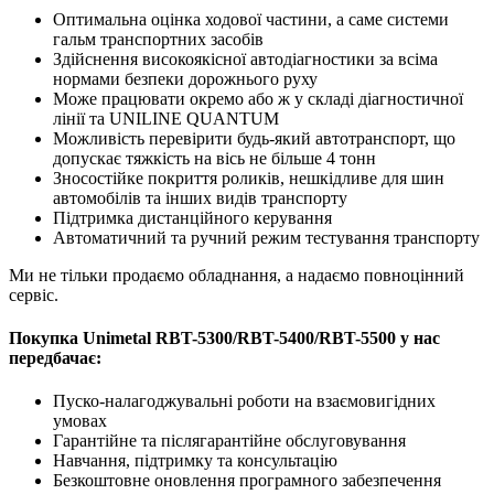
Оптимальна оцінка ходової частини, а саме системи
гальм транспортних засобів
Здійснення високоякісної автодіагностики за всіма
нормами безпеки дорожнього руху
Може працювати окремо або ж у складі діагностичної
лінії та UNILINE QUANTUM
Можливість перевірити будь-який автотранспорт, що
допускає тяжкість на вісь не більше 4 тонн
Зносостійке покриття роликів, нешкідливе для шин
автомобілів та інших видів транспорту
Підтримка дистанційного керування
Автоматичний та ручний режим тестування транспорту
Ми не тільки продаємо обладнання, а надаємо повноцінний
сервіс.
Покупка Unimetal RBT-5300/RBT-5400/RBT-5500 у нас
передбачає:
Пуско-налагоджувальні роботи на взаємовигідних
умовах
Гарантійне та післягарантійне обслуговування
Навчання, підтримку та консультацію
Безкоштовне оновлення програмного забезпечення