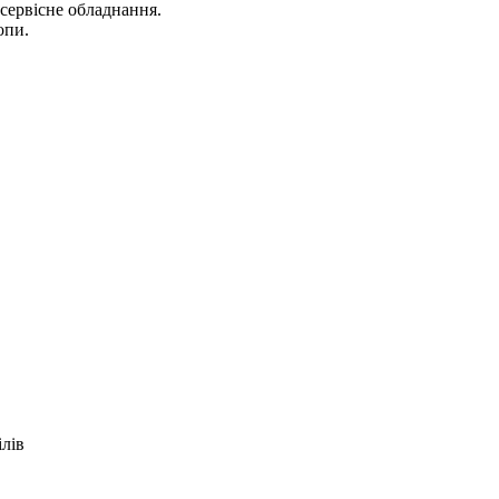
осервісне обладнання.
опи.
ілів