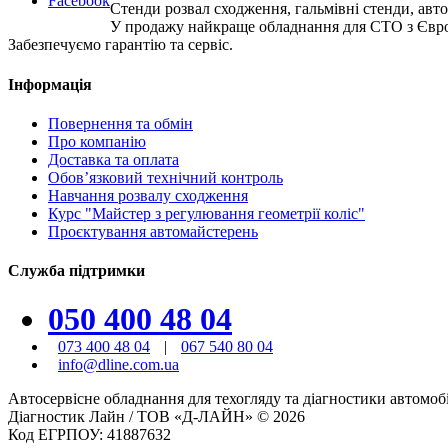
Facebook
Стенди розвал сходження, гальмівні стенди, авт
У продажу найкраще обладнання для СТО з Євр
Забезпечуємо гарантію та сервіс.
Інформація
Повернення та обмін
Про компанію
Доставка та оплата
Обов’язковий технічний контроль
Навчання розвалу сходження
Курс "Майстер з регулювання геометрії коліс"
Проєктування автомайстерень
Служба підтримки
050 400 48 04
073 400 48 04
|
067 540 80 04
info@dline.com.ua
Автосервісне обладнання для техогляду та діагностики автомоб
Діагностик Лайн / ТОВ «Д-ЛАЙН» © 2026
Код ЕГРПОУ: 41887632