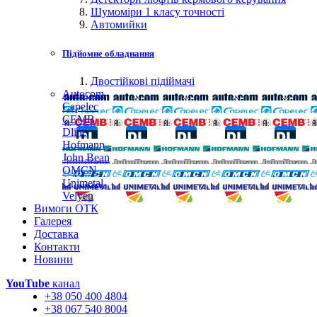
Шумоміри 1 класу точності
Автомийки
Підйомне обладнання
Двостійкові підіймачі
Autocom
Capelec
CEMB
Dline
Hofmann
John Bean
OMCN
Unimetal
Velyen
Вимоги ОТК
Галерея
Доставка
Контакти
Новини
YouTube
канал
+38 050 400 4804
+38 067 540 8004