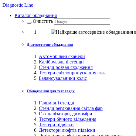
Diagnostic
Line
Каталог обладнання
Очистить
Діагностичне обладнання
Автомобільні сканери
Калібрувальні стенди
Стенди розвал сходження
Тестери світлопропускання скла
Балансувальники коліс
Обладнання для техогляду
Гальмівні стенди
Стенди реглювання світла фар
Газаналізатори, димоміри
Тестери бічного відведення
Тестери підвіски
Детектори люфтів підвіски
Детектори люфтів кермового керування