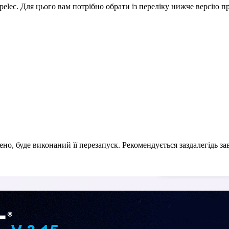
elec. Для цього вам потрібно обрати із переліку нижче версію п
, буде виконаний її перезапуск. Рекомендується заздалегідь з