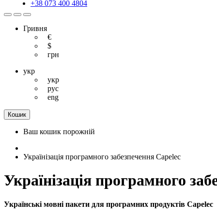
+38 073 400 4804
Гривня
€
$
грн
укр
укр
рус
eng
Кошик
Ваш кошик порожній
Українізація програмного забезпечення Capelec
Українізація програмного заб
Українські мовні пакети для програмних продуктів Capelec