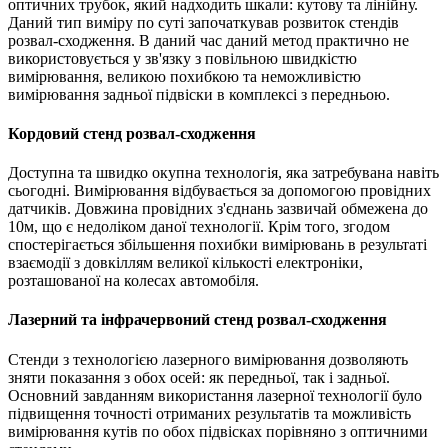
оптичних трубок, який надходить шкали: кутову та лінійну.
Даний тип виміру по суті започаткував розвиток стендів
розвал-сходження. В даний час даний метод практично не
використовується у зв'язку з повільною швидкістю
вимірювання, великою похибкою та неможливістю
вимірювання задньої підвіски в комплексі з передньою.
Кордовий стенд розвал-сходження
Доступна та швидко окупна технологія, яка затребувана навіть
сьогодні. Вимірювання відбувається за допомогою провідних
датчиків. Довжина провідних з'єднань зазвичай обмежена до
10м, що є недоліком даної технології. Крім того, згодом
спостерігається збільшення похибки вимірювань в результаті
взаємодії з довкіллям великої кількості електроніки,
розташованої на колесах автомобіля.
Лазерний та інфрачервоний стенд розвал-сходження
Стенди з технологією лазерного вимірювання дозволяють
зняти показання з обох осей: як передньої, так і задньої.
Основний завданням використання лазерної технології було
підвищення точності отриманих результатів та можливість
вимірювання кутів по обох підвісках порівняно з оптичними