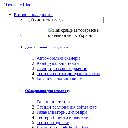
Diagnostic
Line
Каталог обладнання
Очистить
Діагностичне обладнання
Автомобільні сканери
Калібрувальні стенди
Стенди розвал сходження
Тестери світлопропускання скла
Балансувальники коліс
Обладнання для техогляду
Гальмівні стенди
Стенди реглювання світла фар
Газаналізатори, димоміри
Тестери бічного відведення
Тестери підвіски
Детектори люфтів підвіски