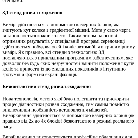
стендами.
3Д стенд розвал сходження
Вимір здійснюється за допомогою камерних блоків, які
зчитують кут колеса з градієнтної мішені. Мета у свою черга
встановлюється кожне колесо. Таким чином на основі
отриманих результатів у спеціальній програмі середовищі
здійснюється побудова осей і коліс автомобіля в тривимірному
вимірі. Як правило, всі стенди з технологією 3Д
поставляються з прикладним програмним забезпеченням, яке
дозволяє без будь-яких незручностей змінити положення кутів
коліс та привести їх до еталанних показників в інтуїтивно
зрозумілій формі на екрані фахівця.
Безконтактний стенд розвал-сходження
Нова технологія, метою якої було полегшити та прискорити
процес діагностики розвал-сходження, тим самим повністю
виключивши необхідність встановлення мішеней.
Вимірювання здійснюється за допомогою камерних блоків (як
правило від 2х до 4х блоків) безконтактно в режимі реального
часу.
Вкрай важливо використовувати професійне обладнання для