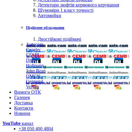
Детектори люфтів кермового керування
Шумоміри 1 класу точності
Автомийки
Підйомне обладнання
Двостійкові підіймачі
Autocom
Capelec
CEMB
Dline
Hofmann
John Bean
OMCN
Unimetal
Velyen
Вимоги ОТК
Галерея
Доставка
Контакти
Новини
YouTube
канал
+38 050 400 4804