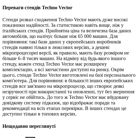
Переваги стендів Techno Vector
Стенди розвал сходження Techno Vector мають дуже високі
показники надійності. За статистикою навіть вище, ніж у
італійських стендів. Прийнятна ціна та величезна база даних
автомобілів, що налічує більше ніж 65 000 машин. Для
порівняння: такі бази даних у європейських виробників
стендів наявні тільки в люксових версіях, а дешеві
мікропроцесорні версії, як правило, мають базу розміром не
більше 6–8 тисяч машин. На відміну від будь-якого іншого
стенду, кожен стенд Techno Vector має розширену
комплектацію, а всі запчастини доступні на ринку. Окрім
цього, стенди Techno Vector виготовлені на базі персонального
комп'ютера. Для порівняння: в більшості інших европейських
стендів все зав'язано на мікропроцесор, що створює деякі
незручності при використанні та оновленні, тут без звернення
у сервіс не обійтись. До того ж Techno Vector має вбудовану
довідкову систему підказок, що відображає поради та
рекомендації на всіх етапах перевірки. В інших стендах це
доступно тільки в топових версіях.
Нещодавно переглянуті